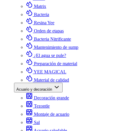
Matrix
Bacteria
Resina Yee
Orden de etapas
Bacteria Nitrificante
Mantenimiento de sump
¿El agua se pule?
Preparación de material
YEE MAGICAL
Material de calidad
Acuario y decoración
Decoración grande
Tezontle
Montaje de acuario
Sal
Acuario saludable