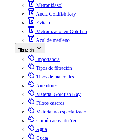
Metronidazol
Ancla Goldfish Kay
Evitala
Metronizadol en Goldfish
Azul de metileno
Filtración
Importancia
Tipos de filtración
Tipos de materiales
Aireadores
Material Goldfish Kay
Filtros caseros
Material no especializado
Carbón activado Yee
Agua
Guata