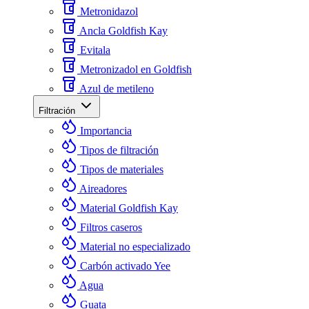
Metronidazol
Ancla Goldfish Kay
Evitala
Metronizadol en Goldfish
Azul de metileno
Filtración
Importancia
Tipos de filtración
Tipos de materiales
Aireadores
Material Goldfish Kay
Filtros caseros
Material no especializado
Carbón activado Yee
Agua
Guata