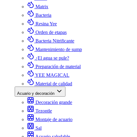
Matrix
Bacteria
Resina Yee
Orden de etapas
Bacteria Nitrificante
Mantenimiento de sump
¿El agua se pule?
Preparación de material
YEE MAGICAL
Material de calidad
Acuario y decoración
Decoración grande
Tezontle
Montaje de acuario
Sal
Acuario saludable