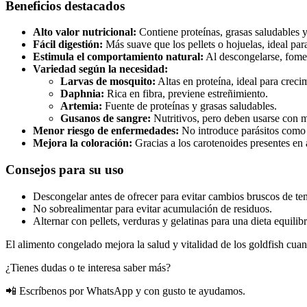
Beneficios destacados
Alto valor nutricional:
Contiene proteínas, grasas saludables y
Fácil digestión:
Más suave que los pellets o hojuelas, ideal para
Estimula el comportamiento natural:
Al descongelarse, fomen
Variedad según la necesidad:
Larvas de mosquito:
Altas en proteína, ideal para creci
Daphnia:
Rica en fibra, previene estreñimiento.
Artemia:
Fuente de proteínas y grasas saludables.
Gusanos de sangre:
Nutritivos, pero deben usarse con 
Menor riesgo de enfermedades:
No introduce parásitos como 
Mejora la coloración:
Gracias a los carotenoides presentes en
Consejos para su uso
Descongelar antes de ofrecer para evitar cambios bruscos de te
No sobrealimentar para evitar acumulación de residuos.
Alternar con pellets, verduras y gelatinas para una dieta equilib
El alimento congelado mejora la salud y vitalidad de los goldfish cua
¿Tienes dudas o te interesa saber más?
📲 Escríbenos por WhatsApp y con gusto te ayudamos.