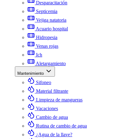
Desparacitación
Septicemia
Vejiga natatoria
Acuario hospital
Hidropesia
Venas rojas
Ich
Aletargamiento
Mantenimiento
Sifoneo
Material filtrante
Limpieza de mangueras
Vacaciones
Cambio de agua
Rutina de cambio de agua
¿Agua de la llave?